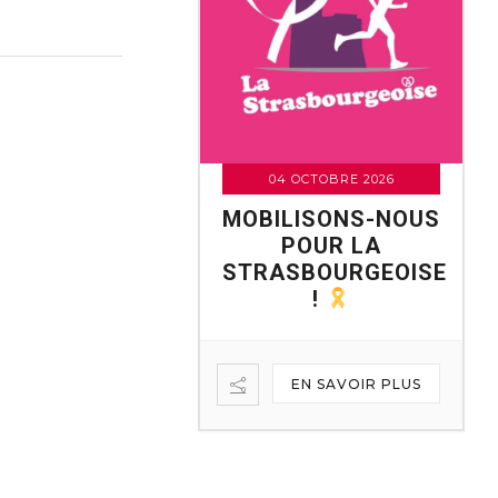
 - 13 SEPTEMBRE 2026
04 OCTOBRE 2026
TROUVEZ-NOUS
MOBILISONS-NOUS
 VILLAGE DES
POUR LA
SOCIATIONS DE
STRASBOURGEOISE
TRASBOURG !
!
arc de la Citadelle
lanade) – Strasbourg
EN SAVOIR PLUS
EN SAVOIR PLUS