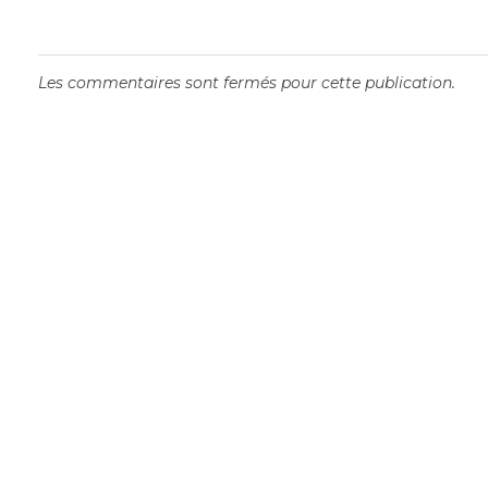
Les commentaires sont fermés pour cette publication.
21 JANVIER 2027
18
ATELIER LA MORT
ATELI
DANS MA VIE –
DANS
PARENTS ÂGÉS,
LES O
ENFANTS
ÉVÈ
ADULTES,
VIVRE
COMMENT
Jalmalv S
CHEMINER
du Faub
ENSEMBLE FACE À
S
LA FIN DE VIE ?
Jalmalv Strasbourg, 31, rue