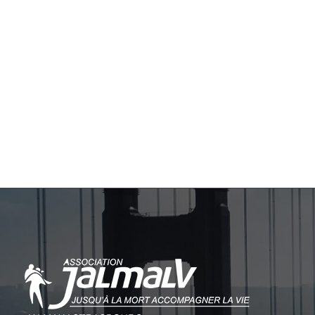
du Faubourg National à
E
Strasbourg
EN SAVOIR PLUS