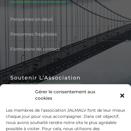
Personnes en deuil
Personnes fragilisées
Formulaire de contact
Soutenir L’Association
Gérer le consentement aux
cookies
Devenir Bénévole
Les membres de l'association JALMALV font de leur mieux
Nous soutenir
chaque jour pour vous accompagner. Dans cet objectif,
nous avons souhaité rendre notre site le plus agréable
possible à visiter. Pour cela, nous utilisons des
Ressources à partager