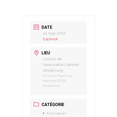
DATE
24 Sep 2022
Expired!
LIEU
Locaux de
l'association Jalmalv
Strasbourg
31 rue du Faubourg
National, 67000
Strasbourg
CATÉGORIE
Formation