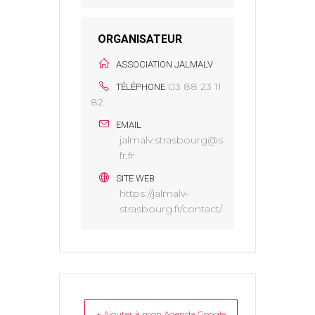
ORGANISATEUR
ASSOCIATION JALMALV
03 88 23 11
TÉLÉPHONE
82
EMAIL
jalmalv.strasbourg@s
fr.fr
SITE WEB
https://jalmalv-
strasbourg.fr/contact/
+ Ajouter à mon Agenda Google