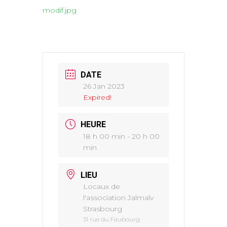
modif.jpg
DATE
26 Jan 2023
Expired!
HEURE
18 h 00 min - 20 h 00
min
LIEU
Locaux de
l'association Jalmalv
Strasbourg
31 rue du Faubourg