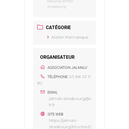
National, 67000
Strasbourg
CATÉGORIE
Atelier thématique
ORGANISATEUR
ASSOCIATION JALMALV
03 88 23 11
TÉLÉPHONE
82
EMAIL
jalmalv.strasbourg@s
fr.fr
SITE WEB
https://jalmalv-
strasbourg.fr/contact/