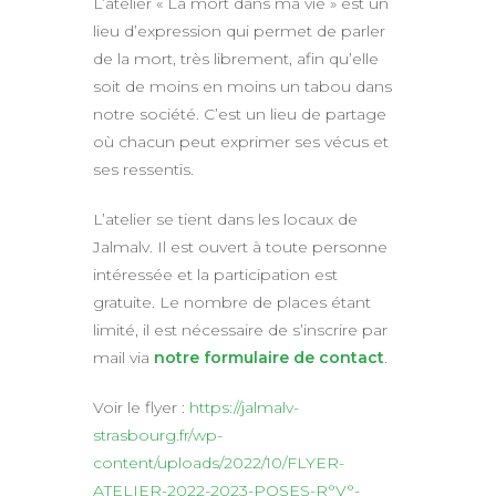
L’atelier « La mort dans ma vie » est un
lieu d’expression qui permet de parler
de la mort, très librement, afin qu’elle
soit de moins en moins un tabou dans
notre société. C’est un lieu de partage
où chacun peut exprimer ses vécus et
ses ressentis.
L’atelier se tient dans les locaux de
Jalmalv. Il est ouvert à toute personne
intéressée et la participation est
gratuite. Le nombre de places étant
limité, il est nécessaire de s’inscrire par
mail via
notre formulaire de contact
.
Voir le flyer :
https://jalmalv-
strasbourg.fr/wp-
content/uploads/2022/10/FLYER-
ATELIER-2022-2023-POSES-R°V°-