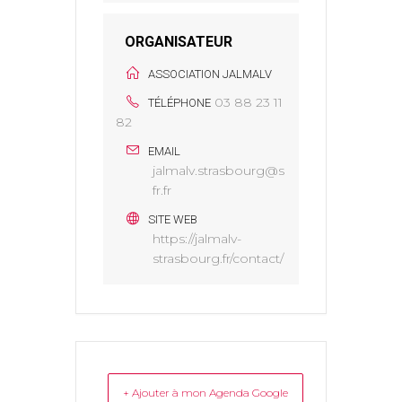
ORGANISATEUR
ASSOCIATION JALMALV
03 88 23 11
TÉLÉPHONE
82
EMAIL
jalmalv.strasbourg@s
fr.fr
SITE WEB
https://jalmalv-
strasbourg.fr/contact/
+ Ajouter à mon Agenda Google