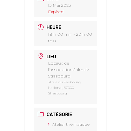
15 Mai 2025
Expired!
HEURE
18 h 00 min - 20 h 00
min
LIEU
Locaux de
l'association Jalmalv
Strasbourg
31 rue du Faubourg
National, 67000
Strasbourg
CATÉGORIE
Atelier thématique