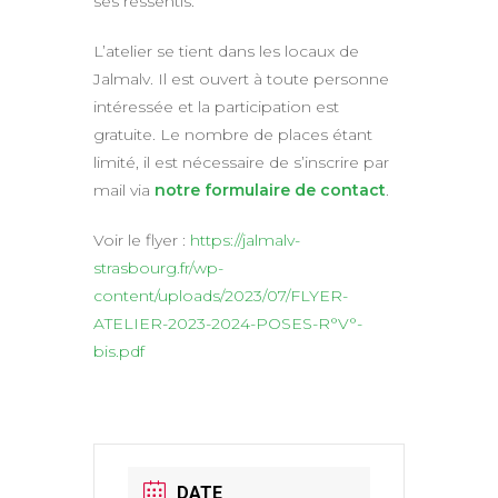
ses ressentis.
L’atelier se tient dans les locaux de
Jalmalv. Il est ouvert à toute personne
intéressée et la participation est
gratuite. Le nombre de places étant
limité, il est nécessaire de s’inscrire par
mail via
notre formulaire de contact
.
Voir le flyer :
https://jalmalv-
strasbourg.fr/wp-
content/uploads/2023/07/FLYER-
ATELIER-2023-2024-POSES-R°V°-
bis.pdf
DATE