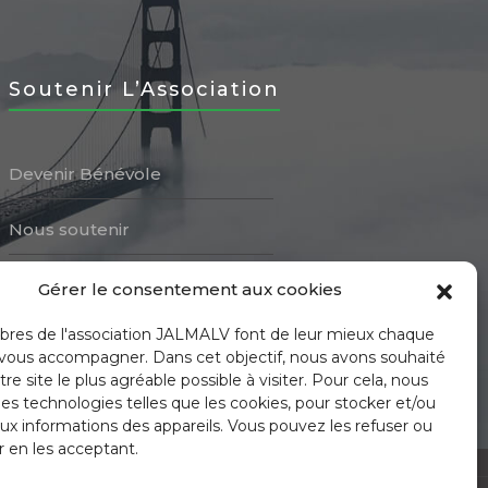
Soutenir L’Association
Devenir Bénévole
Nous soutenir
Ressources à partager
Gérer le consentement aux cookies
es de l'association JALMALV font de leur mieux chaque
 vous accompagner. Dans cet objectif, nous avons souhaité
re site le plus agréable possible à visiter. Pour cela, nous
des technologies telles que les cookies, pour stocker et/ou
ux informations des appareils. Vous pouvez les refuser ou
r en les acceptant.