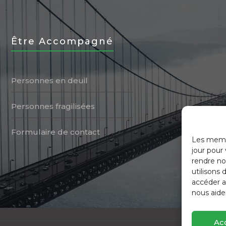
Être Accompagné
Personnes en deuil
Personnes fragilisées
Formulaire de contact
Les membr
jour pour
rendre not
utilisons 
accéder a
nous aide
Ac