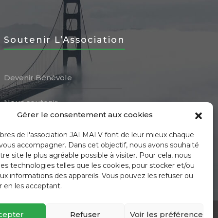
Soutenir L’Association
Devenir Bénévole
Nous soutenir
Gérer le consentement aux cookies
Ressources à partager
es de l'association JALMALV font de leur mieux chaque
 vous accompagner. Dans cet objectif, nous avons souhaité
re site le plus agréable possible à visiter. Pour cela, nous
des technologies telles que les cookies, pour stocker et/ou
ux informations des appareils. Vous pouvez les refuser ou
r en les acceptant.
cepter
Refuser
Voir les préférences